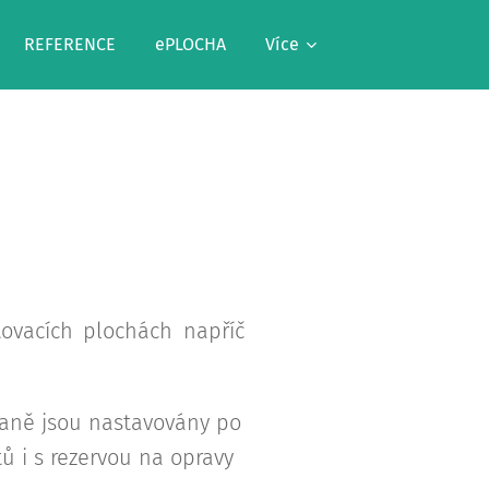
REFERENCE
ePLOCHA
Více
tovacích plochách napříč
paně jsou nastavovány po
tů i s rezervou na opravy