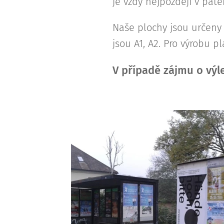
je vždy nejpozději v pát
Naše plochy jsou určeny 
jsou A1, A2. Pro výrobu 
V případě zájmu o výl