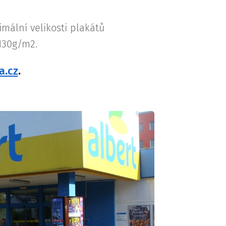
mální velikosti plakátů
130g/m2.
a.cz
.