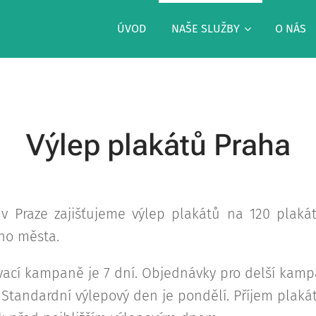
ÚVOD
NAŠE SLUŽBY
O NÁS
Výlep plakátů Praha
 v Praze zajišťujeme výlep plakátů na 120 plaká
ího města.
vací kampaně je 7 dní. Objednávky pro delší kam
ní. Standardní výlepový den je pondělí. Příjem plaká