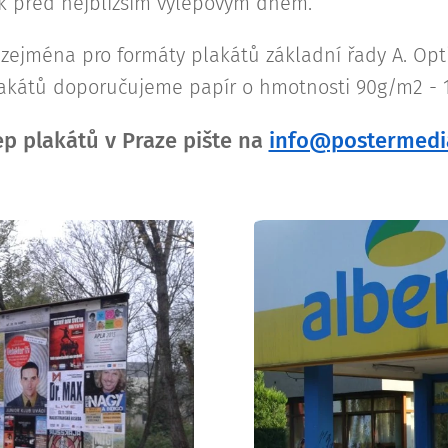
ek před nejbližším výlepovým dnem.
zejména pro formáty plakátů základní řady A. Opti
plakátů doporučujeme papír o hmotnosti 90g/m2 - 
ep plakátů v Praze pište na
info@postermedi