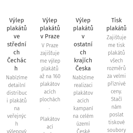
Výlep
Výlep
Výlep
Tisk
plakátů
plakátů
plakátů
plakátů
ve
v Praze
v
Zajišťuje
střední
ostatní
me tisk
V Praze
ch
ch
plakátů
zajišťuje
Čechác
krajích
všech
me výlep
h
Česka
rozměrů
plakátů
za velmi
až na 160
Nabízíme
Nabízíme
příznivé
plakátov
detailní
realizaci
ceny.
acích
distribuc
plakátov
Stačí
plochách
i plakátů
acích
nám
.
na
kampaní
poslat
veřejnýc
na celém
Plakátov
tiskové
h
území
ací
soubory
výlepový
České